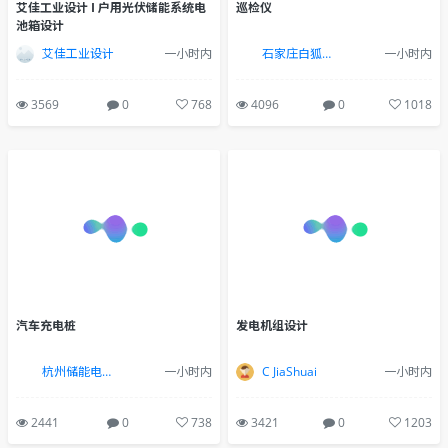
艾佳工业设计 I 户用光伏储能系统电
巡检仪
池箱设计
艾佳工业设计
一小时内
石家庄白狐设计
一小时内
3569
0
768
4096
0
1018
汽车充电桩
发电机组设计
杭州储能电力新能源行业设计(13884473079vx同上)
一小时内
C JiaShuai
一小时内
2441
0
738
3421
0
1203