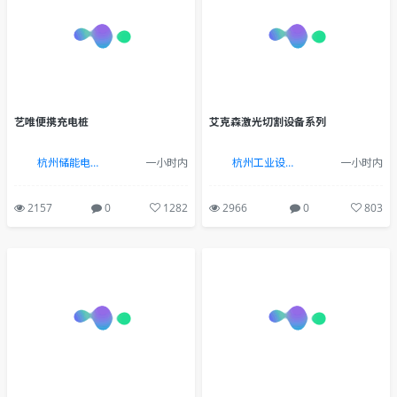
艺唯便携充电桩
艾克森激光切割设备系列
杭州储能电力新能源行业设计(13884473079vx同上)
一小时内
杭州工业设计-杭木设计
一小时内
2157
0
1282
2966
0
803