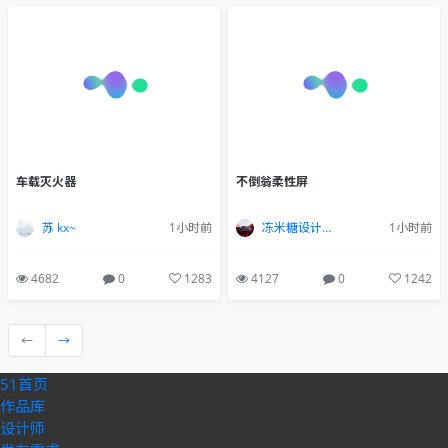
车载灭火器
不倒翁柔性屏
苏 kx~
1小时前
冻米糖设计工作室
1小时前
4682
0
1283
4127
0
1242
←
→
51首页
作品库
设计师