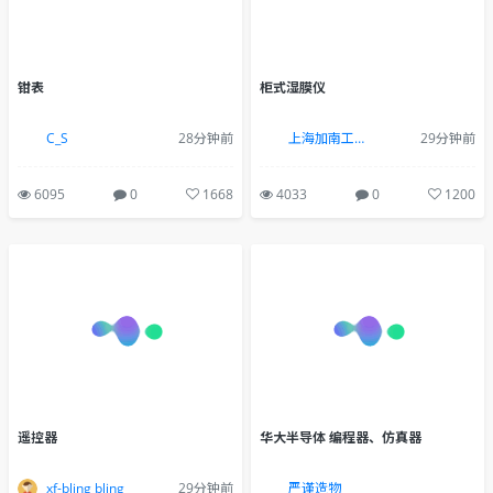
钳表
柜式湿膜仪
C_S
28分钟前
上海加南工业设计有限公司
29分钟前
6095
0
1668
4033
0
1200
遥控器
华大半导体 编程器、仿真器
xf-bling bling
29分钟前
严谨造物