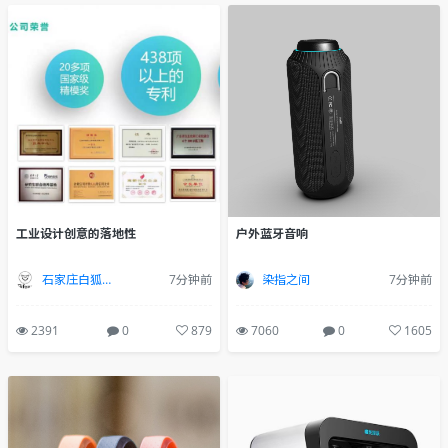
户外蓝牙音响
工业设计创意的落地性
染指之间
7分钟前
石家庄白狐设计
7分钟前
7060
0
1605
2391
0
879