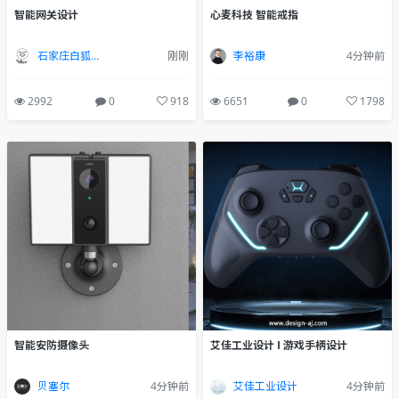
智能网关设计
心麦科技 智能戒指
石家庄白狐设计
刚刚
李裕康
4分钟前
2992
0
918
6651
0
1798
智能安防摄像头
艾佳工业设计 I 游戏手柄设计
贝塞尔
4分钟前
艾佳工业设计
4分钟前