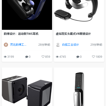
韵博设计：运动款TWS耳机
虚拟现实头戴式VR眼镜设计
河北韵博工业设计
28分钟前
白狐工业设计
29分钟前
3199
0
859
4745
0
1809