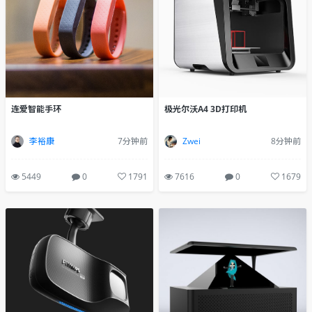
连爱智能手环
极光尔沃A4 3D打印机
李裕康
7分钟前
Zwei
8分钟前
5449
0
1791
7616
0
1679