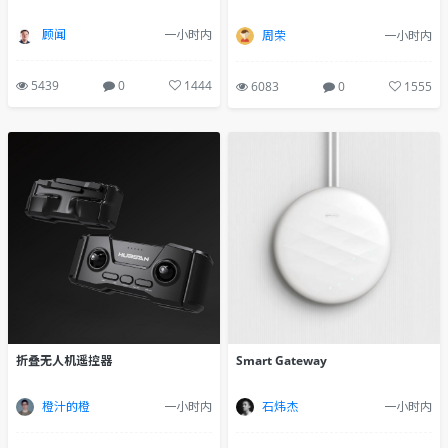
顾闻
一小时内
周荣
一小时内
5439
0
1444
6083
0
1555
折叠无人机遥控器
Smart Gateway
橙汁的橙
一小时内
石炜杰
一小时内