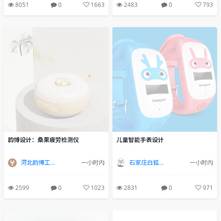
8051
0
1663
2483
0
793
韵博设计：桑果疲劳检测仪
儿童智能手表设计
河北韵博工业设计
一小时内
石家庄白狐设计
一小时内
2599
0
1023
2831
0
971