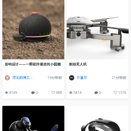
航拍无人机
音响设计——一颗能拎着走的小圆糖
贝塞尔
21分钟前
河北韵博工业设计
19分钟前
5814
0
1576
4149
0
988