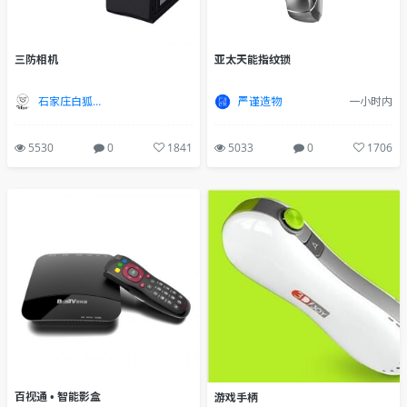
三防相机
亚太天能指纹锁
石家庄白狐设计
严谨造物
一小时内
5530
0
1841
5033
0
1706
百视通 • 智能影盒
游戏手柄