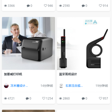
3366
0
946
2590
0
914
加普威打印机
蓝牙耳机设计
冻米糖设计工作室
14分钟前
石家庄白狐设计
19分钟前
4721
0
1254
2860
0
957