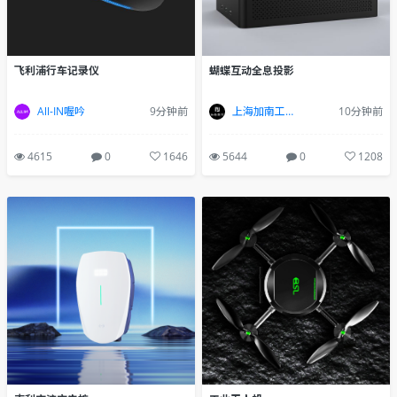
飞利浦行车记录仪
蝴蝶互动全息投影
All-IN喔吟
9分钟前
上海加南工业设计有限公司
10分钟前
4615
0
1646
5644
0
1208