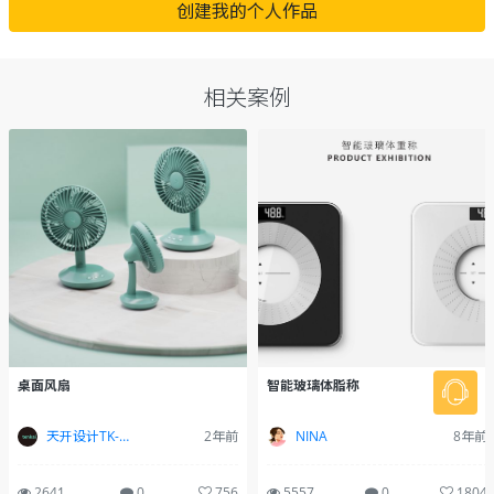
创建我的个人作品
相关案例
智能玻璃体脂称
桌面风扇
NINA
8年前
天开设计TK-Design
2年前
5557
0
1804
2641
0
756