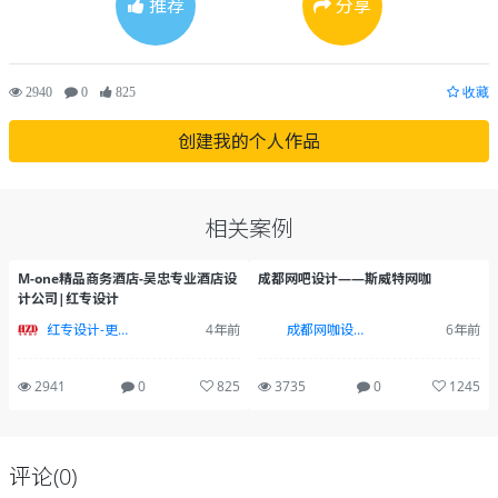
推荐
分享
2940
0
825
收藏
创建我的个人作品
相关案例
M-one精品商务酒店-吴忠专业酒店设
成都网吧设计——斯威特网咖
计公司|红专设计
红专设计-更懂酒店
4年前
成都网咖设计公司
6年前
2941
0
825
3735
0
1245
评论(0)