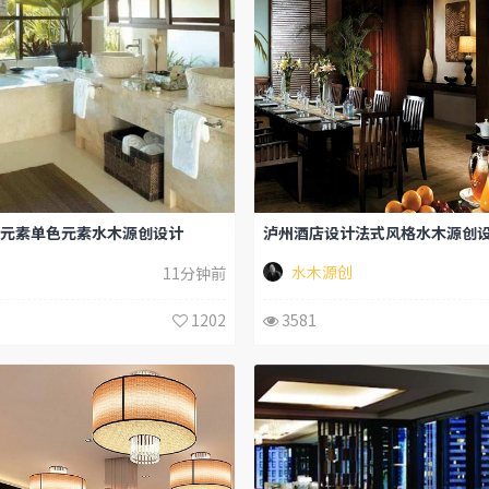
元素单色元素水木源创设计
泸州酒店设计法式风格水木源创
水木源创
11分钟前
1202
3581