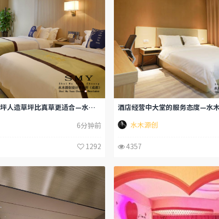
酒店屋顶的草坪人造草坪比真草更适合—水木源创
酒店经营中大堂的服务态度—水
水木源创
6分钟前
1292
4357