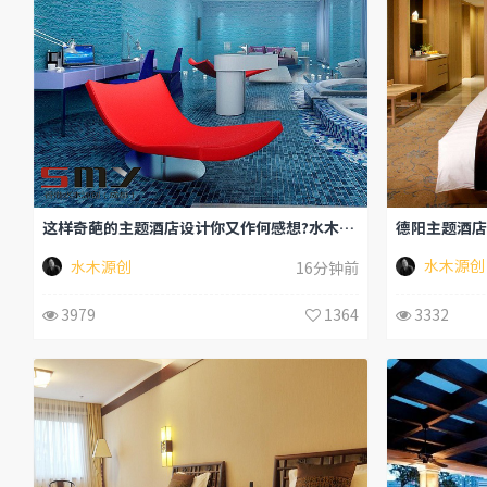
这样奇葩的主题酒店设计你又作何感想?水木源创
水木源创
水木源创
16分钟前
3332
3979
1364