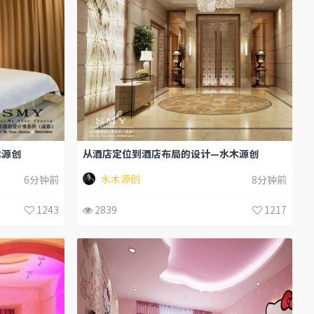
木源创
从酒店定位到酒店布局的设计—水木源创
水木源创
6分钟前
8分钟前
1243
2839
1217