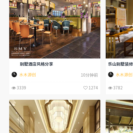
别墅酒店风格分享
乐山别墅装修
水木源创
水木源创
10分钟前
3339
1274
3782