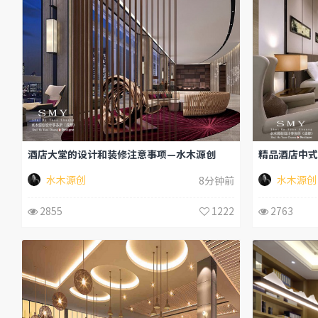
酒店大堂的设计和装修注意事项—水木源创
精品酒店中式
水木源创
水木源创
8分钟前
2855
1222
2763