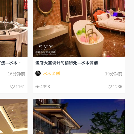
南充民宿酒店客房及墙面的施工方法—水木源创
酒店大堂设计的精妙处—水木源创
水木源创
16分钟前
19分钟前
1161
4398
1236