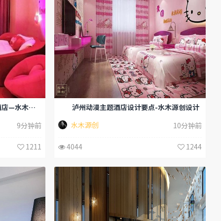
如何在泸州开一家浪漫情侣主题酒店—水木源创
泸州动漫主题酒店设计要点-水木源创设计
水木源创
9分钟前
10分钟前
1211
4044
1244