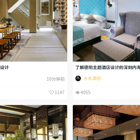
了解德阳主题酒店设计的深刻内海
设计
水木源创
10分钟前
4055
1147