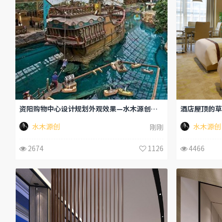
资阳购物中心设计规划外观效果—水木源创设计
水木源创
水木源创
刚刚
2674
1126
4466