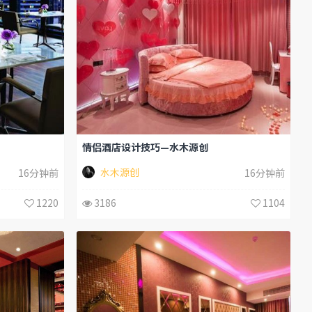
情侣酒店设计技巧—水木源创
水木源创
16分钟前
16分钟前
1220
3186
1104