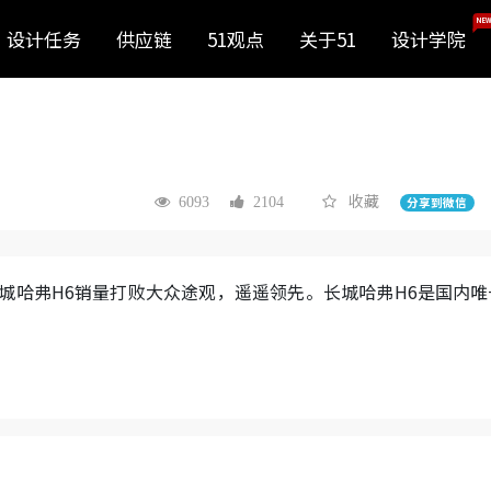
NEW
设计任务
供应链
51观点
关于51
设计学院
收藏
6093
2104
分享到微信
，长城哈弗H6销量打败大众途观，遥遥领先。长城哈弗H6是国