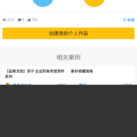
2221
0
741
收藏
创建我的个人作品
相关案例
【品牌文创】苏宁 企业形象荣誉奖杯
紫砂收藏指南
系列
南京文创设计-南木设计
2年前
等风
7年前
2222
0
741
4871
0
1567
评论(0)