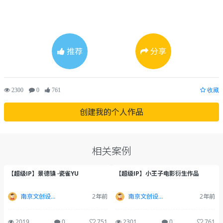
推荐
分享
2300
0
761
收藏
创建我的个人作品
相关案例
【超级IP】景德镇 ·瓷雀YU
【超级IP】小王子电影衍生作品
南京文创设计-南木设计
2年前
南京文创设计-南木设计
2年前
2019
0
751
2301
0
761