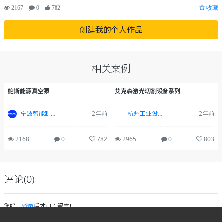
2167
0
782
收藏
创建我的个人作品
相关案例
鲍斯能源真空泵
艾克森激光切割设备系列
宁波智能制造设计——宁波木马
2年前
杭州工业设计-杭木设计
2年前
2168
0
782
2965
0
803
评论(0)
您好，
登录
后才可以留言！