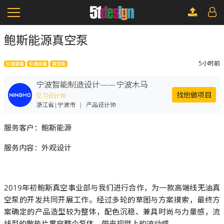
鲍斯能源真空泵
5小时前
仪器装备
仪器设备
真空泵
宁波智能制造设计——宁波木马
找他做项目
见习设计师
浙江省|宁波市
|
产品设计师
服务客户：鲍斯能源
服务内容：外观设计
2019年初鲍斯真空事业部与我们进行合作，为一款高端线无油真
空泵的开发共同开展工作。经过多轮的草图与方案摸索，最终方
案确定的产品造型较为整体，配色沉稳、兼具时尚与力量感，流
线型的散热片贯穿整个泵体，带来视觉上的流动感。