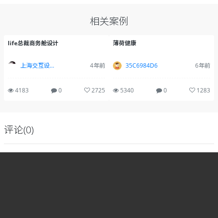
相关案例
life总裁商务舱设计
薄荷健康
上海交互设计_大勇
4年前
35C6984D6
6年前
4183
0
2725
5340
0
1283
评论(0)
您好，
登录
后才可以留言！
51首页
作品库
设计师