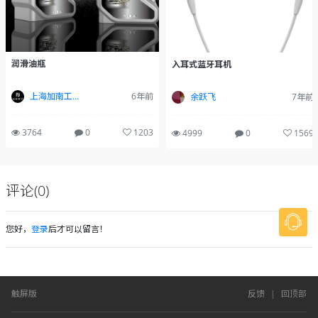
润滑油瓶
入耳式蓝牙耳机
上海加南工业设计有限公司
6年前
余跃飞
7年前
3764
0
1203
4999
0
1569
评论(0)
您好，
登录
后才可以留言！
触屏版
反馈
|
回顶部