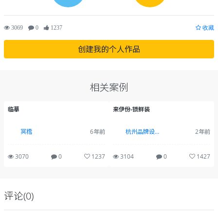
3069
0
1237
收藏
创建我的个人作品
相关案例
临摹
来伊份-锁鲜装
冥樰
6年前
杭州品牌设计全案
2年前
3070
0
1237
3104
0
1427
评论(0)