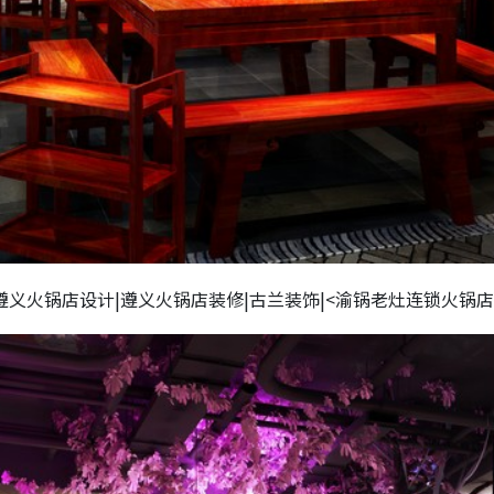
遵义火锅店设计|遵义火锅店装修|古兰装饰|<渝锅老灶连锁火锅店