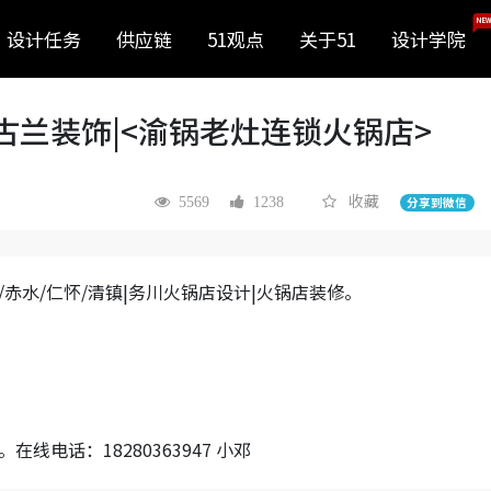
NEW
设计任务
供应链
51观点
关于51
设计学院
古兰装饰|<渝锅老灶连锁火锅店>
收藏
5569
1238
分享到微信
匀/赤水/仁怀/清镇|务川火锅店设计|火锅店装修。
电话：18280363947 小邓