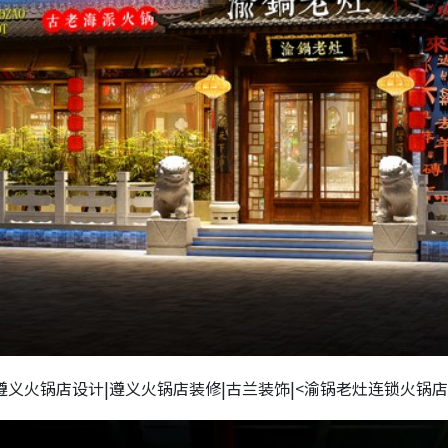
遵义火锅店设计|遵义火锅店装修|古兰装饰|<渝锅老灶连锁火锅店