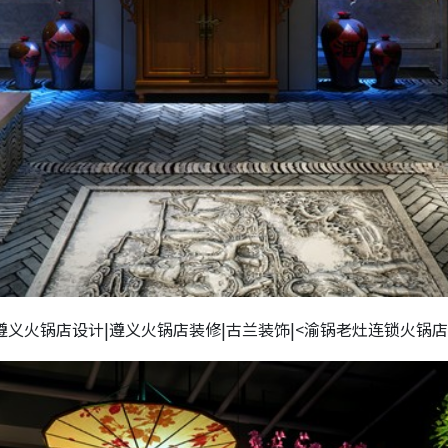
遵义火锅店设计|遵义火锅店装修|古兰装饰|<渝锅老灶连锁火锅店