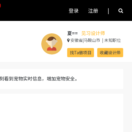
登录
注册
|
夏==
见习设计师
安徽省|马鞍山市
|
未知职位
找Ta做项目
收藏设计师
刻看到宠物实时信息，增加宠物安全。