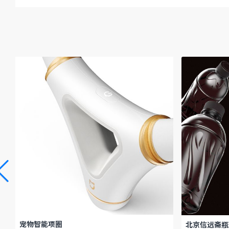
宠物智能项圈
北京信远斋瓶