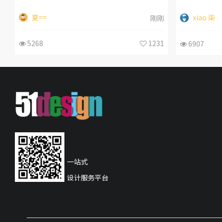
夏==
xiao 柒
刚刚
5268
1231
6907
一站式
设计服务平台