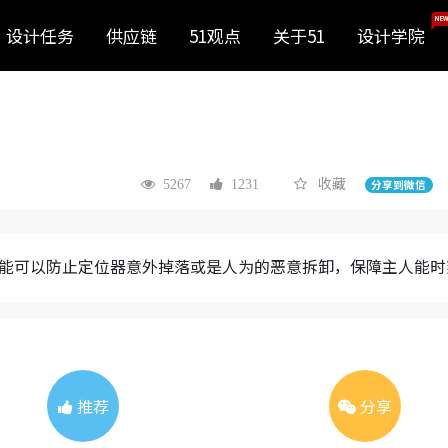
NEW
设计任务
供应链
51观点
关于51
设计学院
收藏
5267
1231
分享到微信
能可以防止定位器意外掉落或是人为的恶意拆卸，保障主人能时
推荐
分享