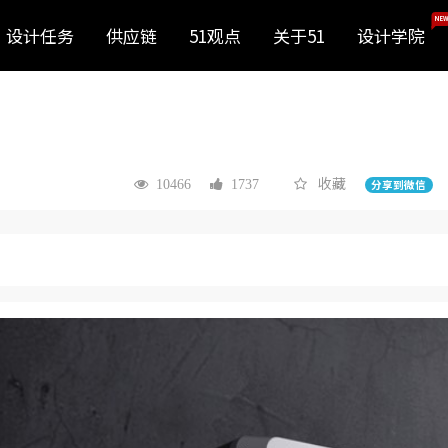
NEW
设计任务
供应链
51观点
关于51
设计学院
收藏
10466
1737
分享到微信