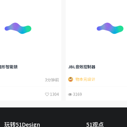
 圆形智能锁
JBL音效控制器
物本元设计
3分钟前
1304
3169
玩转51Design
51观点