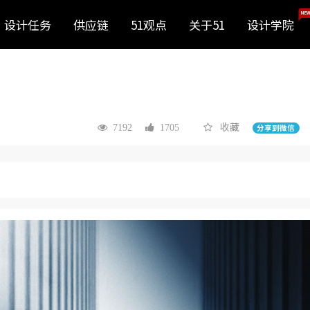
NEW
设计任务
供应链
51观点
关于51
设计学院
收藏
7192
1705
分享到微信