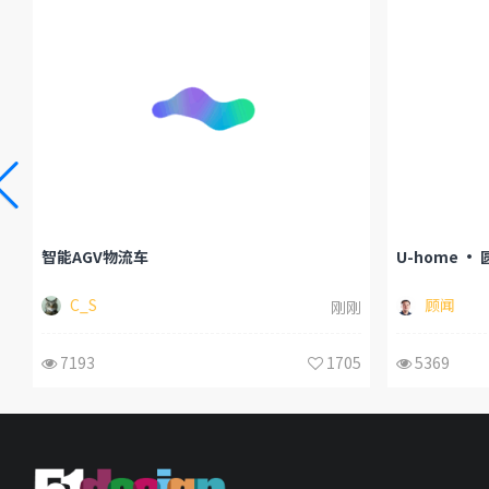
智能AGV物流车
U-home •
C_S
顾闻
刚刚
7193
1705
5369