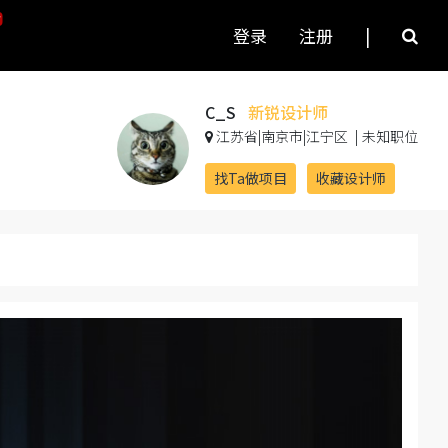
登录
注册
|
C_S
新锐设计师
江苏省|南京市|江宁区
|
未知职位
找Ta做项目
收藏设计师