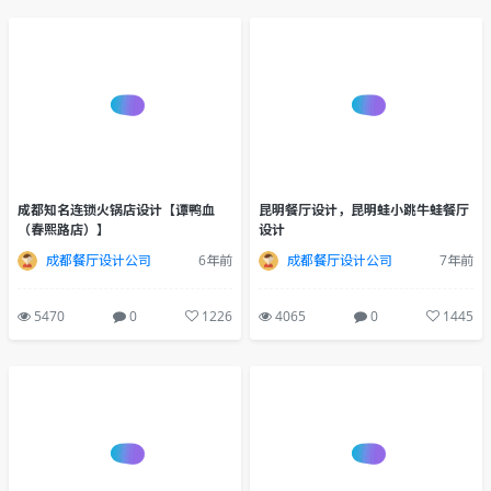
6123
0
1468
4147
0
1529
成都知名连锁火锅店设计【谭鸭血
昆明餐厅设计，昆明蛙小跳牛蛙餐厅
（春熙路店）】
设计
成都餐厅设计公司
6年前
成都餐厅设计公司
7年前
5470
0
1226
4065
0
1445