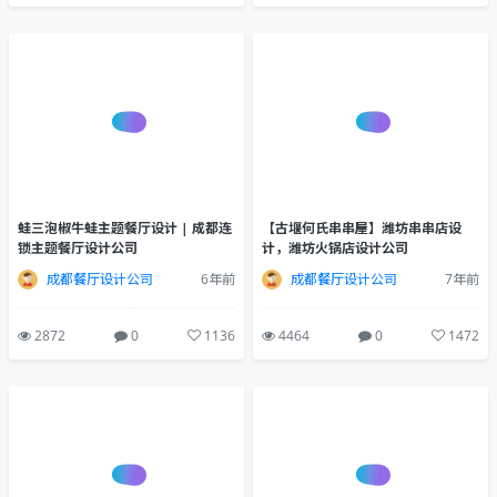
3175
0
1187
4259
0
1126
蛙三泡椒牛蛙主题餐厅设计 | 成都连
【古堰何氏串串屋】潍坊串串店设
锁主题餐厅设计公司
计，潍坊火锅店设计公司
成都餐厅设计公司
6年前
成都餐厅设计公司
7年前
2872
0
1136
4464
0
1472