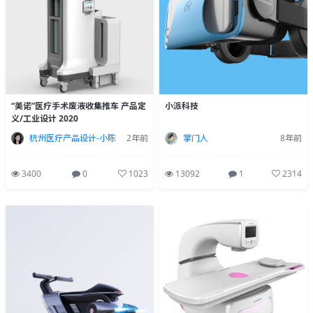
“美诺”医疗手术废液收集推车 产品定
小派科技
义/工业设计 2020
杭州医疗产品设计-小陈
2年前
掌门人
8年前
3400
0
1023
13092
1
2314