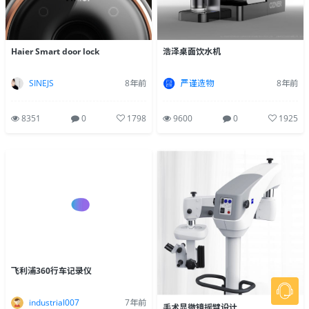
Haier Smart door lock
浩泽桌面饮水机
SINEJS
8年前
严谨造物
8年前
8351
0
1798
9600
0
1925
飞利浦360行车记录仪
industrial007
7年前
手术显微镜摇臂设计