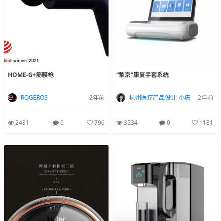
HOME-G+筋膜枪
“掣京”康复手套系统
ROGEROS
2年前
杭州医疗产品设计-小陈
2年前
2481
0
796
3534
0
1181