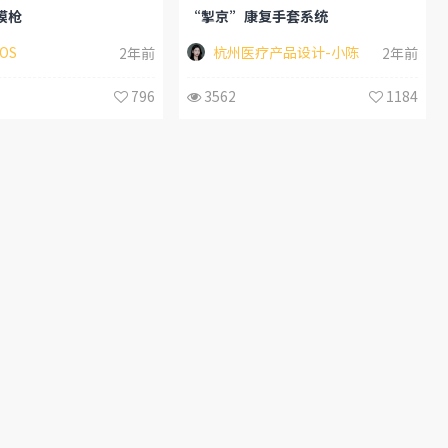
膜枪
“掣京”康复手套系统
OS
杭州医疗产品设计-小陈
2年前
2年前
796
3562
1184