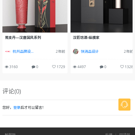
焉支丹—汉唐国风系列
汉匠坊酒-纵横家
杭州品牌设计全案
2年前
快消品设计
2年前
3160
0
1729
4497
0
1328
评论(0)
您好，
登录
后才可以留言！
触屏版
反馈
|
回顶部