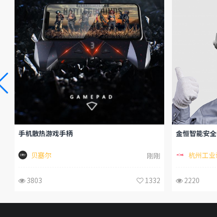
手机散热游戏手柄
金恒智能安全
贝塞尔
杭州工业
刚刚
3803
1332
2220